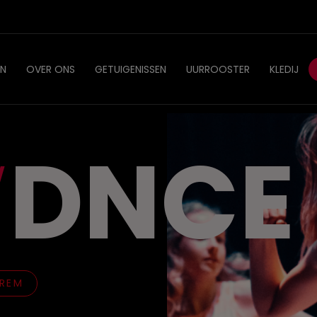
EN
OVER ONS
GETUIGENISSEN
UURROOSTER
KLEDIJ
DNCE
TREM