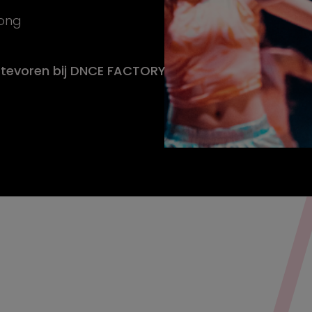
jong
t tevoren bij DNCE FACTORY