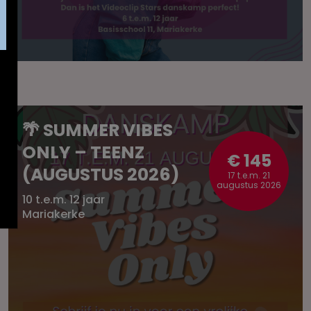
🌴 SUMMER VIBES
ONLY – TEENZ
€ 145
(AUGUSTUS 2026)
17 t.e.m. 21
augustus 2026
10 t.e.m. 12 jaar
Mariakerke