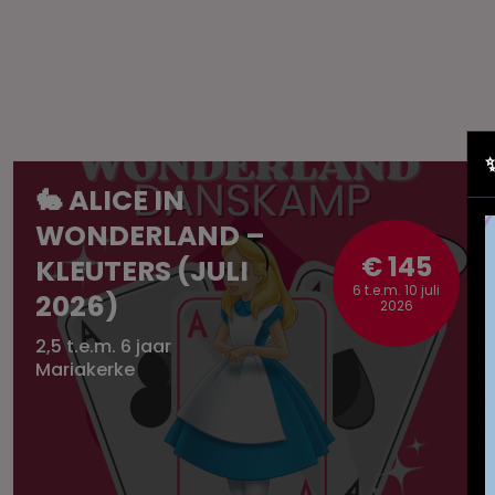
🐇 ALICE IN
WONDERLAND –
€ 145
KLEUTERS (JULI
6 t.e.m. 10 juli
2026)
2026
2,5 t.e.m. 6 jaar
Mariakerke