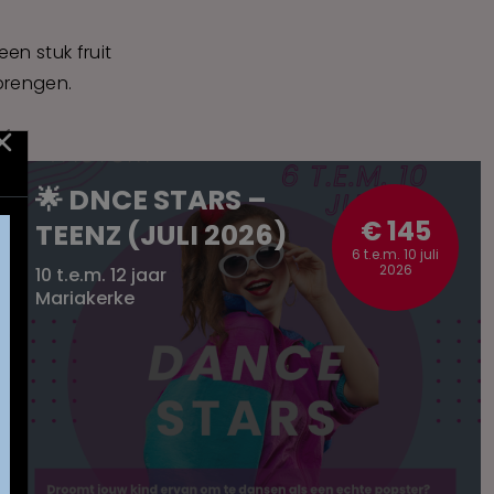
en stuk fruit
 brengen.
🌟 DNCE STARS –
€ 145
TEENZ (JULI 2026)
6 t.e.m. 10 juli
2026
10 t.e.m. 12 jaar
Mariakerke