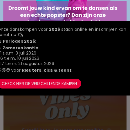
nze danskampen voor
2026
staan online en inschrijven kan
anaf nu 💃🕺
📅
Periodes 2026:
️
Zomervakantie
🌴 SUMMER VIBES
️ 1 t.e.m. 3 juli 2026
️ 6 t.e.m. 10 juli 2026
ONLY – KIDS
️ 17 t.e.m. 21 augustus 2026
€ 145
🧒🧑 Voor
kleuters, kids & teenz
(AUGUSTUS 2026)
17 t.e.m. 21
augustus 2026
6 t.e.m. 9 jaar
CHECK HIER DE VERSCHILLENDE KAMPEN
Mariakerke