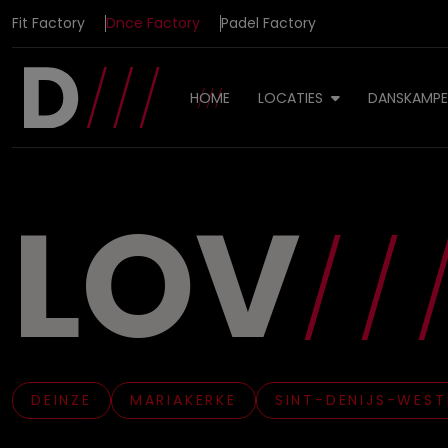
Fit Factory
Dnce Factory
Padel Factory
HOME
LOCATIES
DANSKAMP
LOV
DEINZE
MARIAKERKE
SINT-DENIJS-WES