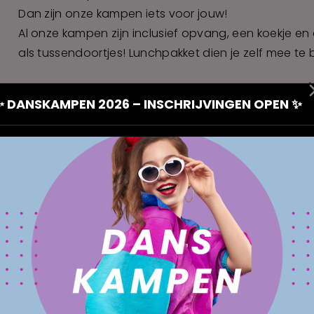
Dan zijn onze kampen iets voor jouw!
Al onze kampen zijn inclusief opvang, een koekje en e
als tussendoortjes! Lunchpakket dien je zelf mee te
✨ DANSKAMPEN 2026 – INSCHRIJVINGEN OPEN ✨
🌟 DNCE STARS –
€ 145
KIDS (JULI 2026)
6 t.e.m. 10 juli
2026
6 t.e.m. 9 jaar
Mariakerke