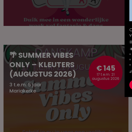
O
v
☀
🌴 SUMMER VIBES
▫
▫
ONLY – KLEUTERS
▫
€ 145

(AUGUSTUS 2026)
17 t.e.m. 21
augustus 2026
3 t.e.m. 5 jaar
Mariakerke